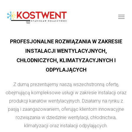
Togg
Navig
:
PROFESJONALNE ROZWIĄZANIA W ZAKRESIE
INSTALACJI WENTYLACYJNYCH,
CHŁODNICZYCH, KLIMATYZACYJNYCH I
ODPYLAJĄCYCH
Z dumą prezentujemy naszą wszechstronną ofertę,
obejmującą kompleksowe usługi w zakresie instalacji oraz
produkcji kanałów wentylacyjnych. Działamy na rynku z
pasją i zaangażowaniem, oferując klientom innowacyjne
rozwiązania w dziedzinie wentylacji, chłodnictwa,
klimatyzacji oraz instalacji odpylających.