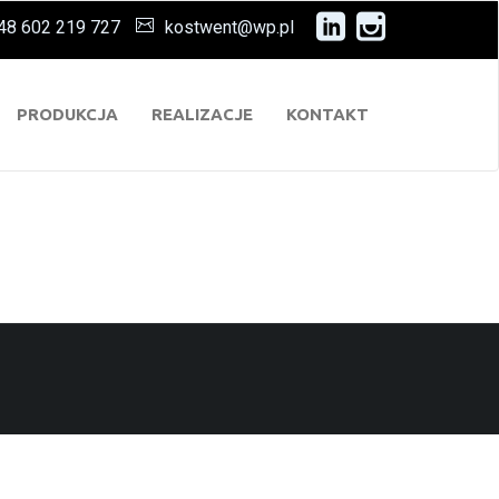
48 602 219 727
kostwent@wp.pl
PRODUKCJA
REALIZACJE
KONTAKT