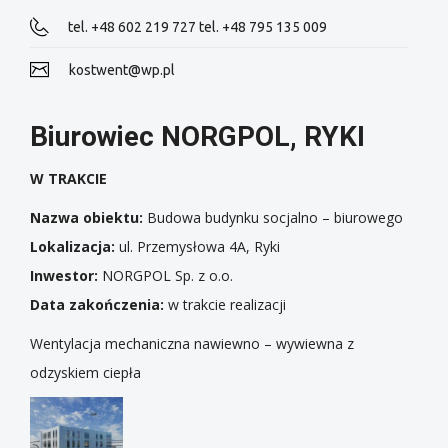
tel. +48 602 219 727 tel. +48 795 135 009
kostwent@wp.pl
Biurowiec NORGPOL, RYKI
W TRAKCIE
Nazwa obiektu:
Budowa budynku socjalno – biurowego
Lokalizacja:
ul. Przemysłowa 4A, Ryki
Inwestor:
NORGPOL Sp. z o.o.
Data zakończenia:
w trakcie realizacji
Wentylacja mechaniczna nawiewno – wywiewna z
odzyskiem ciepła